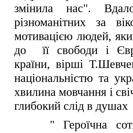
змінила нас". Вдал
різноманітних за ві
мотивацією людей, яки
до її свободи і Євр
країни, вірші Т.Шевче
національністю та укр
хвилина мовчання і сві
глибокий слід в душах
"
Героїчна со