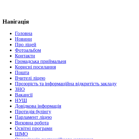
Навігація
Головна
Новини
Про ліцей
Фотоальбом
Контакти
Громадська приймальня
Корисні посилання
Пошта
Вчителі ліцею
Прозорість та інформаційна відкритість закладу
ЗНО
Вакансії
НУШ
Довідкова інформація
Протидія булінгу
Парламент ліцею
Виховна робота
Освітні програми
ШМО