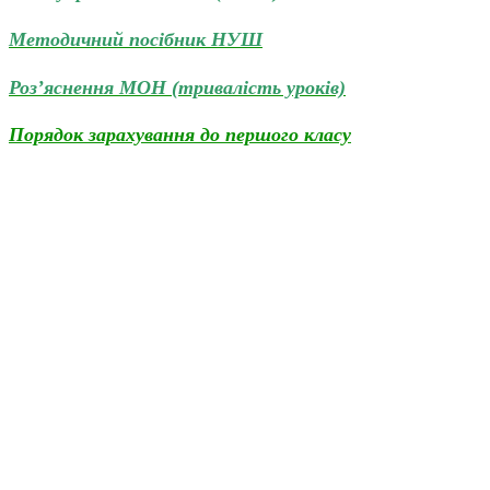
Методичний посібник НУШ
Роз’яснення МОН (тривалість уроків)
Порядок зарахування до першого класу