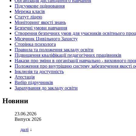
Організація дистанційного навчання
Підсумкове оцінювання
Мережа класів
Статут ліцею
Моніторинг якості знань
Безпечні умови навчання
Створення безпечних умов для учасників освітнього проце
Місячник Цивільного Захисту
Сторінка психолога
Правила та положення закладу освіти
Підвищення кваліфікації педагогічних працівників
Накази про зміни в організації навчально - виховного про
Положення про внутрішню систему забезпечення якості о
Інклюзія та доступність
Атестація
Вибір підручників
Зарахування до закладу освіти
Новини
23.06.2026
Випуск 2026
далі
↓