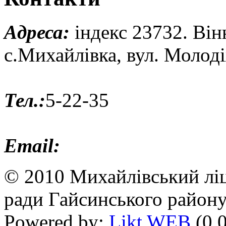
Адреса:
індекс 23732. Він
с.Михайлівка, вул. Молод
Тел.:
5-22-35
Email:
© 2010 Михайлівський ліц
ради Гайсинського району
Powered by:
Likt WEB
(0.0