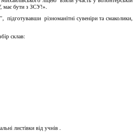
 Михайлівського ліцею взяли участь у волонтерській
, має бути з ЗСУ!»
.
", підготувавши різноманітні сувеніри та смаколики,
збір склав:
льні листівки від учнів .