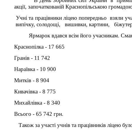
В День Збройних сил України
в
примі
акції, започаткованій Краснопільською громадою
Учні та працівники ліцею попередньо взяли уча
випічку, солодощі, вишивки, картини, біжутер
Ярмарок вдався
всім його учасникам.
Смак
Краснопілка - 17 665
Гранів - 11 742
Нараївка - 10 900
Митків - 8 904
Кивачівка - 8 775
Михайлівка - 8 340
Всього - 65 742 грн
.
Також за участі учнів та працівників ліцею було