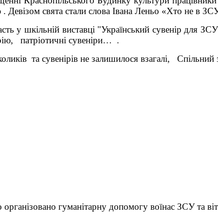
щенні
Краснопільського
Будинку культури
працівники
 . Девізом свята стали слова Івана Леньо
«Хто не в ЗСУ
сть у шкільній виставці "Український сувенір для ЗСУ
ію, патріотичні сувеніри… .
оликів
та сувенірів
не залишилося взагалі,
С
пільний 
 організовано гуманітарну допомогу воїнас ЗСУ та віта