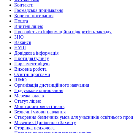
Контакти
Громадська приймальня
Корисні посилання
Пошта
Вчителі ліцею
Прозорість та інформаційна відкритість закладу
ЗНО
Вакансії
НУШ
Довідкова інформація
Протидія булінгу
Парламент ліцею
Виховна робота
Освітні програми
ШМО
Організація дистанційного навчання
Підсумкове оцінювання
Мережа класів
Статут ліцею
Моніторинг якості знань
Безпечні умови навчання
Створення безпечних умов для учасників освітнього проце
Місячник Цивільного Захисту
Сторінка психолога