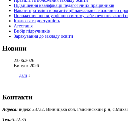
Правила та положення закладу освіти
Підвищення кваліфікації педагогічних працівників
Накази про зміни в організації навчально - виховного про
Положення про внутрішню систему забезпечення якості о
Інклюзія та доступність
Атестація
Вибір підручників
Зарахування до закладу освіти
Новини
23.06.2026
Випуск 2026
далі
↓
Контакти
Адреса:
індекс 23732. Вінницька обл. Гайсинський р-н, с.Михай
Тел.:
5-22-35