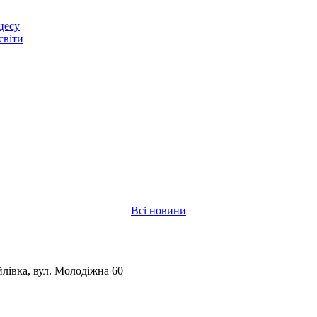
цесу
світи
Всі новини
лівка, вул. Молодіжна 60