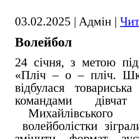
03.02.2025 | Aдмін |
Чит
Волейбол
24 січня, з метою пі
«Пліч – о – пліч. Шк
відбулася товариськ
командами дівча
Михайлівського л
волейболістки зіграл
змінити формат зуст