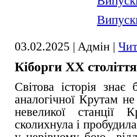
Випуск
Випуск
03.02.2025 | Aдмін |
Чит
Кіборги ХХ століття
Світова історія знає 
аналогічної Крутам не 
невеликої станції К
сколихнула і пробудил
у нерівному бою відда