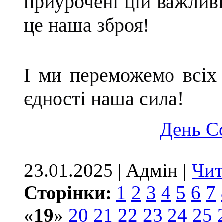
приурочені цій важливі
це наша зброя!
І ми переможемо всіх 
єдності наша сила!
День С
23.01.2025 | Aдмін |
Чит
Сторінки:
1
2
3
4
5
6
7
«
19
»
20
21
22
23
24
25