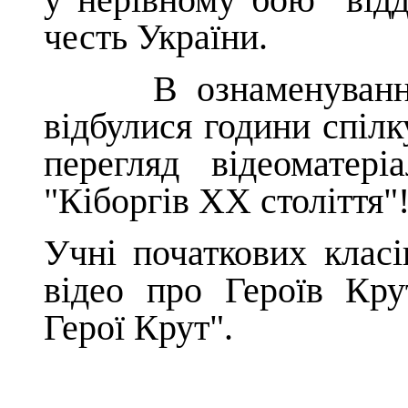
честь України.
В ознаменування ї
відбулися години спілк
перегляд відеомате
"Кіборгів ХХ століття"
Учні початкових класі
відео про Героїв Крут
Герої Крут".