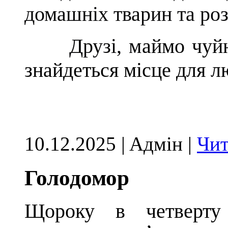
домашніх тварин та роз
Друзі, м
ай
мо
чуй
знайдеться місце для л
10.12.2025 | Aдмін |
Чит
Голодомор
Щороку в четверту 