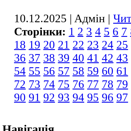
10.12.2025 | Aдмін |
Чит
Сторінки:
1
2
3
4
5
6
7
18
19
20
21
22
23
24
25
36
37
38
39
40
41
42
43
54
55
56
57
58
59
60
61
72
73
74
75
76
77
78
79
90
91
92
93
94
95
96
97
Навігація