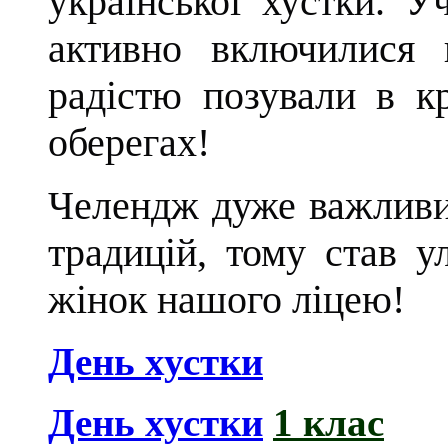
української хустки. У
активно включилися 
радістю позували в к
оберегах!
Челендж дуже важливи
традицій, тому став у
жінок нашого ліцею!
День хустки
День хустки
1 клас