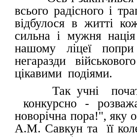
всього радісного і тра
відбулося в житті ко
сильна і мужня наці
нашому ліцеї попри 
негаразди військово
цікавими подіями.
Так учні початков
конкурсно - розваж
новорічна пора!", яку 
А.М. Савкун та її кол