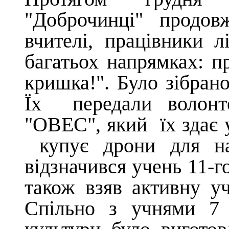
"Доброчинці" продов
вчителі, працівники
багатьох напрямках: п
кришка!". Було зібран
Їх передали волон
"ОВЕС"
, який
їх здає 
купує дрони для на
відзначився учень 11-г
також взяв активну уч
Спільно з учнями 7 