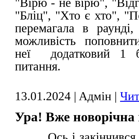
"Вірю - не вірю", "Від
"Бліц", "Хто є хто", "
перемагала в раунді
можливість поповнити
неї додатковий 1 б
питання.
13.01.2024 | Aдмін |
Чит
Ура! Вже новорічна 
Ось і закінчився не