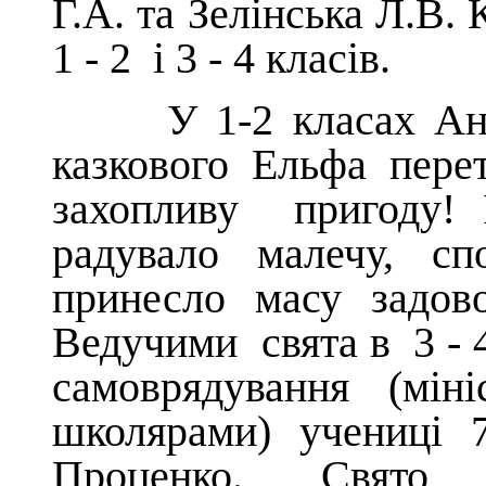
Г.А. та Зелінська Л.В.
1 - 2 і 3 - 4 класів.
У 1-2 класах Антон
казкового Ельфа пер
захопливу пригоду! 
радувало малечу, сп
принесло масу задов
Ведучими свята в 3 - 4
самоврядування (міні
школярами) учениці 
Проценко. Свято ду