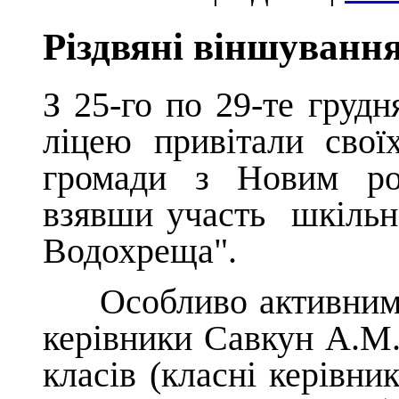
Різдвяні віншуванн
З 25-го по 29-те груд
ліцею привітали свої
громади
з Новим ро
взявши участь шкільн
Водохреща".
Особливо активними б
керівники Савкун А.М. 
класів (класні керівн