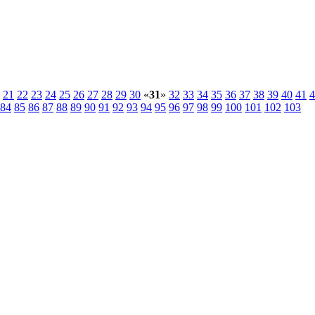
21
22
23
24
25
26
27
28
29
30
«
31
»
32
33
34
35
36
37
38
39
40
41
4
84
85
86
87
88
89
90
91
92
93
94
95
96
97
98
99
100
101
102
103