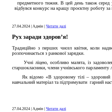
предметного тижня. В цей день також серед уч
відбувся конкурс на кращу проєктну роботу за
27.04.2024 | Aдмін |
Читати далі
Рух заради здоров’я!
Традиційно з перших чисел квітня, коли надв
розпочинається з ранкової зарядки.
Учні ліцею, особливо малята, із задоволенн
старшокласники, члени учнівського парламенту л
Як відомо «В здоровому тілі – здоровий дух
навчальний матеріал та підтримувати гарний на
27.04.2024 | Aдмін |
Читати далі