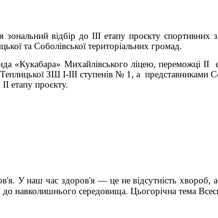
ся зональний відбір до ІІІ етапу проєкту спортивних 
ицької та Соболівської територіальних громад.
 «Кукабара» Михайлівського ліцею, переможці ІІ ет
Теплицької ЗШ І-ІІІ ступенів № 1, а представниками С
 ІІ етапу проєкту.
ов'я
.
У наш час здоров'я — це не відсутність хвороб, а
 і до навколишнього середовища
.
Цьогорічна тема Всес