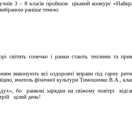
нів 3 – 8 класів пройшов цікавий конкурс «Найкращи
 вибраною раніше темою.
орі світить сонечко і ранки стають теплими та пр
ям виконують всі оздоровчі вправи під гарну ритм
іцею, вчитель фізичної культури Тимошенко В.А., клас
», бо ранкові зарядки на свіжому повітрі відганя
стрій цілий день!