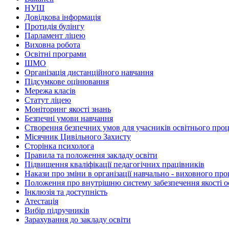
НУШ
Довідкова інформація
Протидія булінгу
Парламент ліцею
Виховна робота
Освітні програми
ШМО
Організація дистанційного навчання
Підсумкове оцінювання
Мережа класів
Статут ліцею
Моніторинг якості знань
Безпечні умови навчання
Створення безпечних умов для учасників освітнього проце
Місячник Цивільного Захисту
Сторінка психолога
Правила та положення закладу освіти
Підвищення кваліфікації педагогічних працівників
Накази про зміни в організації навчально - виховного про
Положення про внутрішню систему забезпечення якості о
Інклюзія та доступність
Атестація
Вибір підручників
Зарахування до закладу освіти