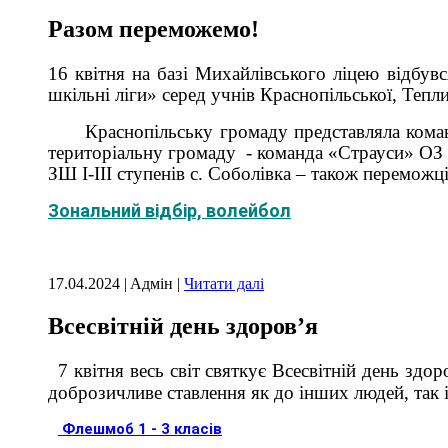
Разом переможемо!
16 квітня на базі Михайлівського ліцею відбув
шкільні ліги» серед учнів Краснопільської, Тепл
Краснопільську громаду представляла команда
територіальну громаду - команда «Страуси» ОЗ 
ЗШ І-ІІІ ступенів с. Соболівка – також переможці
Зональний відбір, волейбол
17.04.2024 | Aдмін |
Читати далі
Всесвітній день здоров’я
7 квітня весь світ святкує Всесвітній день здор
доброзичливе ставлення як до інших людей, так
Флешмоб 1 - 3 класів