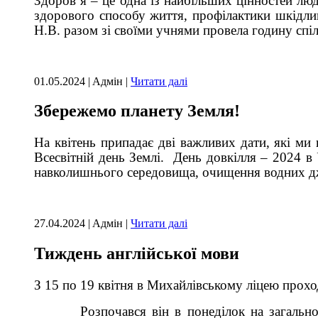
Здоров’я – це одна із найбільших цінностей лю
здорового способу життя, профілактики шкідлив
Н.В. разом зі своїми учнями провела годину сп
01.05.2024 | Aдмін |
Читати далі
Збережемо планету Земля!
На квітень припадає дві важливих дати, які ми
Всесвітній день Землі. День довкілля – 2024 в 
навколишнього середовища, очищення водних дже
27.04.2024 | Aдмін |
Читати далі
Тиждень англійської мови
З 15 по 19 квітня в Михайлівському ліцею прох
Розпочався він в понеділок на загальношкіль