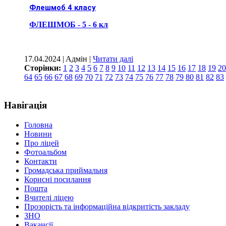
Флешмоб 4 класу
ФЛЕШМОБ - 5 - 6 кл
17.04.2024 | Aдмін |
Читати далі
Сторінки:
1
2
3
4
5
6
7
8
9
10
11
12
13
14
15
16
17
18
19
20
64
65
66
67
68
69
70
71
72
73
74
75
76
77
78
79
80
81
82
83
Навігація
Головна
Новини
Про ліцей
Фотоальбом
Контакти
Громадська приймальня
Корисні посилання
Пошта
Вчителі ліцею
Прозорість та інформаційна відкритість закладу
ЗНО
Вакансії