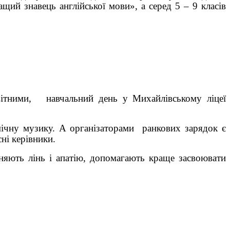
й знавець англійської мови», а серед 5 – 9 класів
ивітними, навчальний день у Михайлівському ліцеї
ічну музику. А організаторами ранкових зарядок є
ні керівники.
ють лінь і апатію, допомагають краще засвоювати