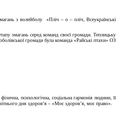
змагань з волейболу «Пліч – о – пліч, Всеукраїнські
апу змагань серед команд своєї громади. Теплицьку
оболівської громади була команда «Райські птахи» ОЗ
 фізична, психологічна, соціальна гармонія людини, її
вітнього дня здоров’я – «Моє здоров’я, моє право».