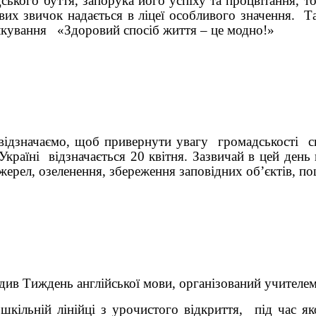
дського буття, запорука його успіху та процвітання, 
их звичок надається в ліцеї особливого значення. Т
ілкування «Здоровий спосіб життя – це модно!»
 відзначаємо, щоб привернути увагу громадськості св
Україні відзначається 20 квітня. Зазвичай в цей день
рел, озеленення, збереження заповідних об’єктів, п
одив Тиждень англійської мови, організований учителе
ній лінійці з урочистого відкриття, під час яког