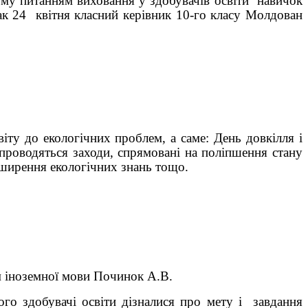
тому питанням виховання у здобувачів освіти навичок
ак 24 квітня класний керівник 10-го класу Молдован
іту до екологічних проблем, а саме: День довкілля і
 проводяться заходи, спрямовані на поліпшення стану
оширення екологічних знань тощо.
м іноземної мови Починок А.В.
о здобувачі освіти дізналися про мету і завдання