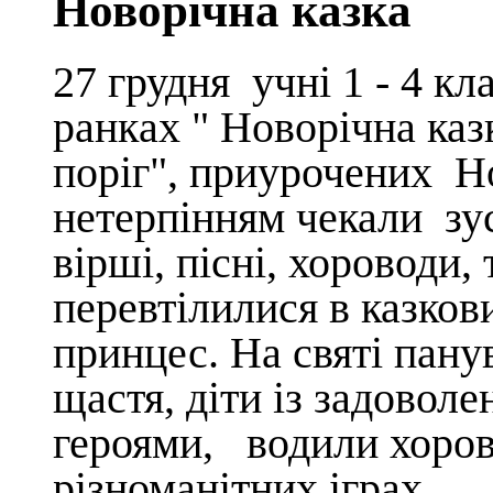
Новорічна казка
27 грудня учні 1 - 4 кл
ранк
ах
"
Новорічна каз
поріг"
, приурочен
их
Но
нетерпінням чекали
зус
вірші, пісні, хороводи,
перевтілилися в казкови
принцес.
На святі пану
щастя, діти із задовол
героями, водили хоров
різноманітних іграх.