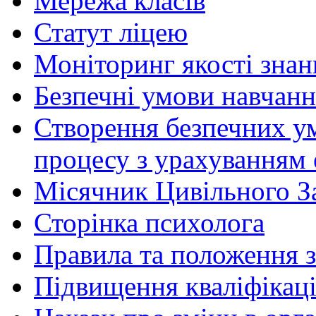
Мережа класів
Статут ліцею
Моніторинг якості знан
Безпечні умови навчанн
Створення безпечних ум
процесу з урахуванням 
Місячник Цивільного З
Сторінка психолога
Правила та положення з
Підвищення кваліфікаці