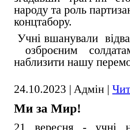
народу та роль партизан
концтабору.
Учні вшанували
відв
озброєним солдат
наблизити нашу перемо
24.10.2023 | Aдмін |
Чит
Ми за Мир!
21 вересня - учні 