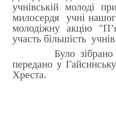
учнівській молоді пр
милосердя учні нашо
молодіжну акцію
"П’
участь більшість
учнів
Було зібрано близ
передано у Гайсинськ
Хреста.