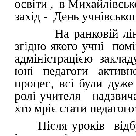
освіти , в Михайлівськ
захід - День учнівсько
На ранковій лінійці
згідно якого учні пом
адміністрацією заклад
юні педагоги активн
процес, всі були дуже
ролі учителя надзвича
хто мріє стати педагого
Після уроків відбул