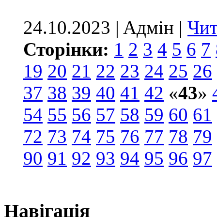
24.10.2023 | Aдмін |
Чит
Сторінки:
1
2
3
4
5
6
7
19
20
21
22
23
24
25
26
37
38
39
40
41
42
«
43
»
54
55
56
57
58
59
60
61
72
73
74
75
76
77
78
79
90
91
92
93
94
95
96
97
Навігація