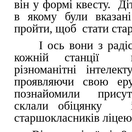
він у формі квесту. Д
в якому були вказан
пройти, щоб стати ста
І ось вони з радіст
кожній станції во
різноманітні інтелек
проявляючи свою еру
познайомили присутн
склали обіцянку і
старшокласників ліцею