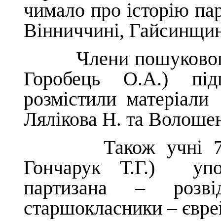
чимало про історію пар
Вінниччині, Гайсинщині
Члени пошукового 
Горобець О.А.) пі
розмістили матеріали 
Лялікова Н. та Волоше
Також учні 7-го 
Гончарук Т.Г.) упо
партизана – розві
старшокласники – єврей