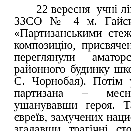
22 вересня учні ліц
ЗЗСО № 4 м. Гайсин
«Партизанськими стеж
композицію, присвяче
переглянули аматор
районного будинку ш
С. Чорнобая). Потім 
партизана – месн
ушанувавши героя. Т
євреїв, замучених наци
згадавши трагічні ст